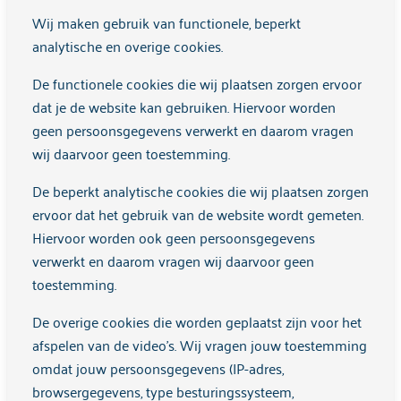
Arkin kan geen aansprakelijkheid aanvaarden voor
Wij maken gebruik van functionele, beperkt
eventuele schade ten gevolge van het gebruik van de
analytische en overige cookies.
informatie op deze site, of het zonder doktersadvies
De functionele cookies die wij plaatsen zorgen ervoor
wijzigen, stoppen of aanpassen van een behandeling.
dat je de website kan gebruiken. Hiervoor worden
Informatie op deze website kan niet worden beschouwd als
geen persoonsgegevens verwerkt en daarom vragen
vervanging van een consult of een behandeling bij een arts.
wij daarvoor geen toestemming.
Externe links
De beperkt analytische cookies die wij plaatsen zorgen
Deze website bevat links naar websites die door andere
ervoor dat het gebruik van de website wordt gemeten.
partijen dan Arkin worden aangeboden. Deze links zijn
Hiervoor worden ook geen persoonsgegevens
uitsluitend ter informatie. Arkin heeft geen zeggenschap
verwerkt en daarom vragen wij daarvoor geen
over deze websites en is niet verantwoordelijk of
toestemming.
aansprakelijk voor de daarop aangeboden informatie,
producten of diensten.
De overige cookies die worden geplaatst zijn voor het
afspelen van de video's. Wij vragen jouw toestemming
Copyright
omdat jouw persoonsgegevens (IP-adres,
De informatie op deze website is uitsluitend bestemd voor
browsergegevens, type besturingssysteem,
gebruik door de bezoeker. De overname van gegevens met