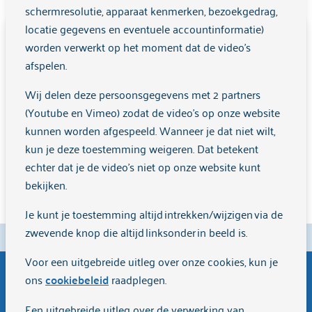
schermresolutie, apparaat kenmerken, bezoekgedrag,
als doel het aanleggen van adressenbestanden is niet
locatie gegevens en eventuele accountinformatie)
toegestaan. Openbaarmaking, vermenigvuldiging,
Disclaimer clientenraadarkin.nl
worden verwerkt op het moment dat de video's
verspreiding en/of verstrekking van de op deze website
afspelen.
beschikbaar gestelde informatie aan derden is uitsluitend
De informatie op deze website is bedoeld om
toegestaan na schriftelijke toestemming van Arkin.
bezoekers te informeren over het werk van
Wij delen deze persoonsgegevens met 2 partners
Cliëntenraad Arkin. We doen ons best om de inhoud
(Youtube en Vimeo) zodat de video's op onze website
Foutmeldingen website
actueel en zorgvuldig te houden, maar kunnen niet
kunnen worden afgespeeld. Wanneer je dat niet wilt,
Als een webpagina, afbeelding of e-mail adres het niet doet,
garanderen dat alle informatie op elk moment volledig
kun je deze toestemming weigeren. Dat betekent
geef dit dan aan ons door via communicatie@arkin.nl. Ook
of juist is.
echter dat je de video’s niet op onze website kunt
voor andere technische problemen kunt u terecht op dit
bekijken.
De Cliëntenraad Arkin biedt zelf geen zorg. Voor
adres.
vragen over jouw behandeling kun je terecht bij je
Je kunt je toestemming altijd intrekken/wijzigen via de
behandelaar of bij Arkin zelf. Heb je een klacht over je
zwevende knop die altijd linksonder in beeld is.
eigen zorg? Dan verwijzen we je naar de
Voor een uitgebreide uitleg over onze cookies, kun je
klachtenfunctionaris van Arkin.
ons
cookiebeleid
raadplegen.
Deze website kan links bevatten naar andere websites.
Word vrijwilliger bij Cliëntenraad Arkin
Een uitgebreide uitleg over de verwerking van
De Cliëntenraad Arkin is niet verantwoordelijk voor de